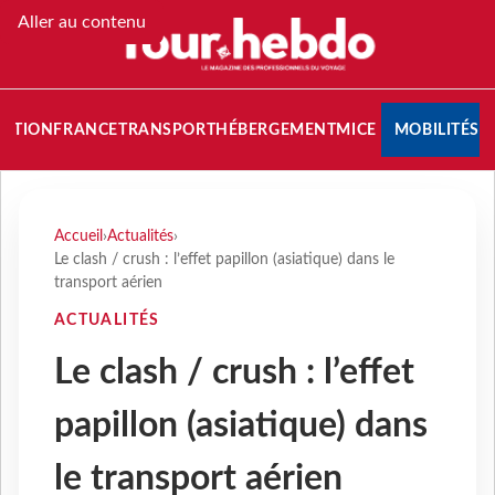
Aller au contenu
NATION
FRANCE
TRANSPORT
HÉBERGEMENT
MICE
MOBILITÉS
Accueil
›
Actualités
›
Le clash / crush : l’effet papillon (asiatique) dans le
transport aérien
ACTUALITÉS
Le clash / crush : l’effet
papillon (asiatique) dans
le transport aérien