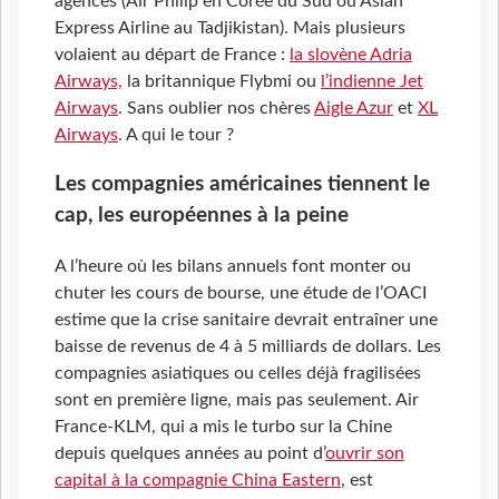
agences (Air Philip en Corée du Sud ou Asian
Express Airline au Tadjikistan). Mais plusieurs
volaient au départ de France :
la slovène Adria
Airways,
la britannique Flybmi ou
l’indienne Jet
Airways
. Sans oublier nos chères
Aigle Azur
et
XL
Airways
. A qui le tour ?
Les compagnies américaines tiennent le
cap, les européennes à la peine
A l’heure où les bilans annuels font monter ou
chuter les cours de bourse, une étude de l’OACI
estime que la crise sanitaire devrait entraîner une
baisse de revenus de 4 à 5 milliards de dollars. Les
compagnies asiatiques ou celles déjà fragilisées
sont en première ligne, mais pas seulement. Air
France-KLM, qui a mis le turbo sur la Chine
depuis quelques années au point d’
ouvrir son
capital à la compagnie China Eastern
, est