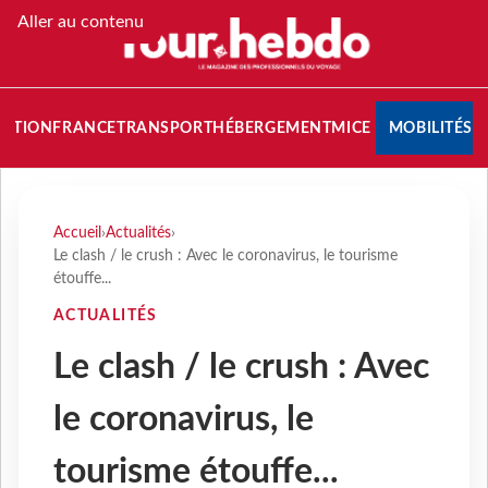
Aller au contenu
NATION
FRANCE
TRANSPORT
HÉBERGEMENT
MICE
MOBILITÉS
Accueil
›
Actualités
›
Le clash / le crush : Avec le coronavirus, le tourisme
étouffe...
ACTUALITÉS
Le clash / le crush : Avec
le coronavirus, le
tourisme étouffe...