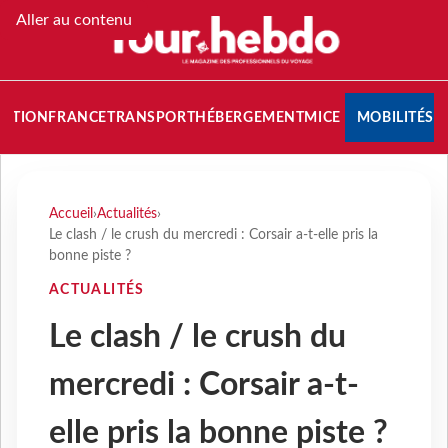
Aller au contenu
NATION
FRANCE
TRANSPORT
HÉBERGEMENT
MICE
MOBILITÉS
Accueil
›
Actualités
›
Le clash / le crush du mercredi : Corsair a-t-elle pris la
bonne piste ?
ACTUALITÉS
Le clash / le crush du
mercredi : Corsair a-t-
elle pris la bonne piste ?