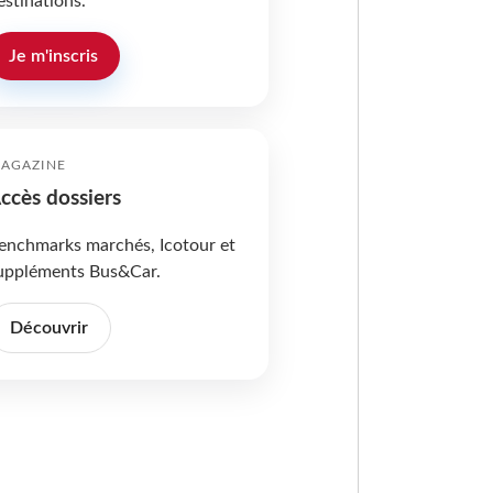
estinations.
Je m'inscris
AGAZINE
ccès dossiers
enchmarks marchés, Icotour et
uppléments Bus&Car.
Découvrir