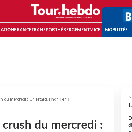
NATION
FRANCE
TRANSPORT
HÉBERGEMENT
MICE
MOBILITÉS
N
sh du mercredi : Un retard, sinon rien !
L
D
e crush du mercredi :
d