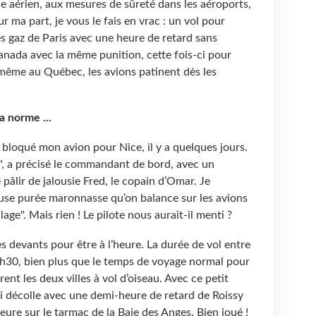
le aérien, aux mesures de sûreté dans les aéroports,
ma part, je vous le fais en vrac : un vol pour
es gaz de Paris avec une heure de retard sans
Canada avec la même punition, cette fois-ci pour
ême au Québec, les avions patinent dès les
a norme ...
nt bloqué mon avion pour Nice, il y a quelques jours.
", a précisé le commandant de bord, avec un
 pâlir de jalousie Fred, le copain d’Omar. Je
use purée maronnasse qu’on balance sur les avions
age". Mais rien ! Le pilote nous aurait-il menti ?
s devants pour être à l’heure. La durée de vol entre
1h30, bien plus que le temps de voyage normal pour
ent les deux villes à vol d’oiseau. Avec ce petit
 décolle avec une demi-heure de retard de Roissy
eure sur le tarmac de la Baie des Anges. Bien joué !