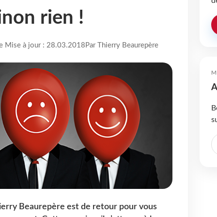
d
inon rien !
re Mise à jour : 28.03.2018
Par Thierry Beaurepère
M
A
B
s
hierry Beaurepère est de retour pour vous