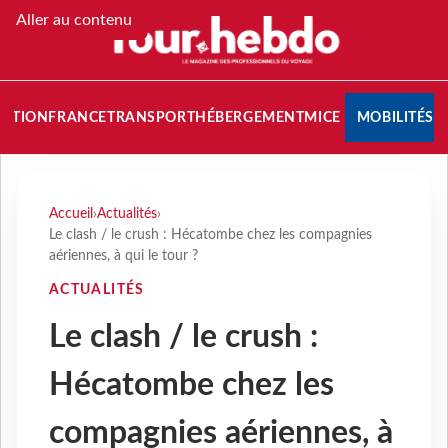
Aller au contenu
NATION
FRANCE
TRANSPORT
HÉBERGEMENT
MICE
MOBILITÉS
Accueil
›
Actualités
›
Le clash / le crush : Hécatombe chez les compagnies
aériennes, à qui le tour ?
ACTUALITÉS
Le clash / le crush :
Hécatombe chez les
compagnies aériennes, à