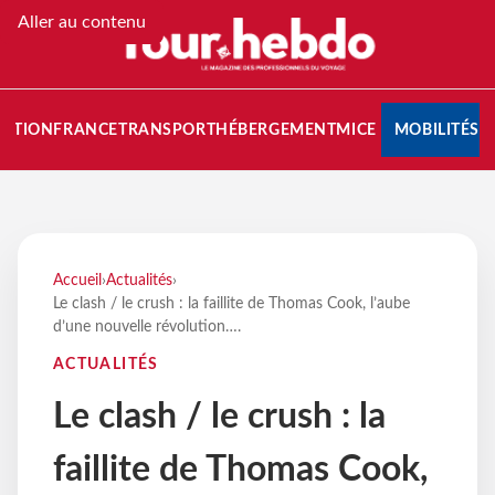
Aller au contenu
NATION
FRANCE
TRANSPORT
HÉBERGEMENT
MICE
MOBILITÉS
Accueil
›
Actualités
›
Le clash / le crush : la faillite de Thomas Cook, l’aube
d’une nouvelle révolution….
ACTUALITÉS
Le clash / le crush : la
faillite de Thomas Cook,