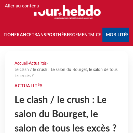
Aller au contenu
NATION
FRANCE
TRANSPORT
HÉBERGEMENT
MICE
MOBILITÉS
Accueil
›
Actualités
›
Le clash / le crush : Le salon du Bourget, le salon de tous
les excès ?
ACTUALITÉS
Le clash / le crush : Le
salon du Bourget, le
salon de tous les excès ?