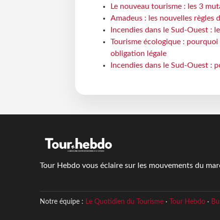
Le nouveau tourisme : les 3 mut
Amadeus : les nouvelles règles 
Incendies dans le Sud-Ouest : le
Tourisme écologique : pourquoi 
obligation légale
Incendies dans le Sud-Ouest : p
Tour Hebdo vous éclaire sur les mouvements du march
Notre équipe :
Le Quotidien du Tourisme
·
Tour Hebdo
·
Bu