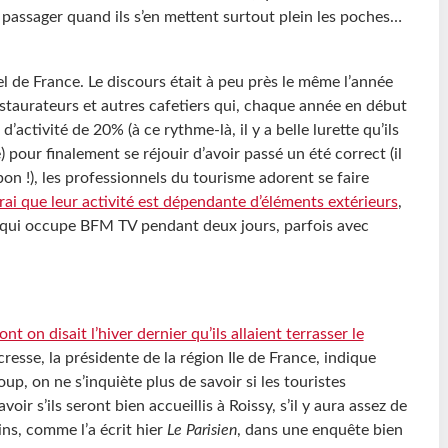
e passager quand ils s’en mettent surtout plein les poches…
iel de France. Le discours était à peu près le même l’année
 restaurateurs et autres cafetiers qui, chaque année en début
activité de 20% (à ce rythme-là, il y a belle lurette qu’ils
) pour finalement se réjouir d’avoir passé un été correct (il
bon !), les professionnels du tourisme adorent se faire
 vrai que leur activité est dépendante d’éléments extérieurs
,
t qui occupe BFM TV pendant deux jours, parfois avec
nt on disait l’hiver dernier qu’ils allaient terrasser le
écresse, la présidente de la région Ile de France, indique
oup, on ne s’inquiète plus de savoir si les touristes
voir s’ils seront bien accueillis à Roissy, s’il y aura assez de
ins, comme l’a écrit hier
Le Parisien
, dans une enquête bien