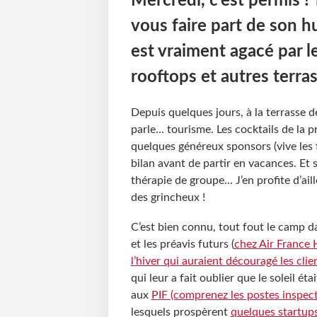
Mercredi, c'est permis !
vous faire part de son h
est vraiment agacé par l
rooftops et autres terras
Depuis quelques jours, à la terrasse d
parle… tourisme. Les cocktails de la pr
quelques généreux sponsors (vive les f
bilan avant de partir en vacances. Et
thérapie de groupe… J’en profite d’ai
des grincheux !
C’est bien connu, tout fout le camp d
et les préavis futurs (
chez Air France 
l’hiver qui auraient découragé les cli
qui leur a fait oublier que le soleil ét
aux
PIF (comprenez les postes inspect
lesquels prospèrent
quelques startup