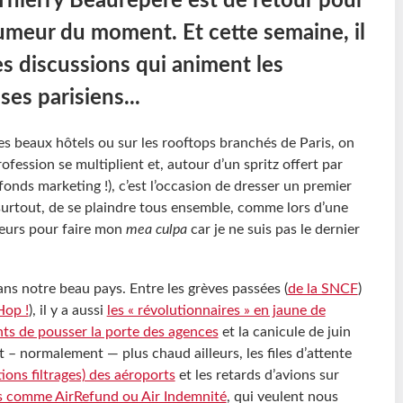
 Thierry Beaurepère est de retour pour
umeur du moment. Et cette semaine, il
es discussions qui animent les
ses parisiens...
es beaux hôtels ou sur les rooftops branchés de Paris, on
ofession se multiplient et, autour d’un spritz offert par
onds marketing !), c’est l’occasion de dresser un premier
 surtout, de se plaindre tous ensemble, comme lors d’une
lleurs pour faire mon
mea culpa
car je ne suis pas le dernier
ans notre beau pays. Entre les grèves passées (
de la SNCF
)
Hop !
), il y a aussi
les « révolutionnaires » en jaune de
ents de pousser la porte des agences
et la canicule de juin
ait – normalement — plus chaud ailleurs, les files d’attente
ions filtrages) des aéroports
et les retards d’avions sur
s comme AirRefund ou Air Indemnité
, qui veulent nous