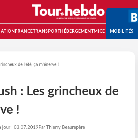
NATION
FRANCE
TRANSPORT
HÉBERGEMENT
MICE
MOBILITÉS
grincheux de l’été, ça m’énerve !
rush : Les grincheux de
ve !
à jour : 03.07.2019
Par Thierry Beaurepère