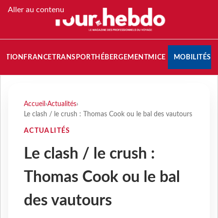
Aller au contenu
NATION
FRANCE
TRANSPORT
HÉBERGEMENT
MICE
MOBILITÉS
Accueil
›
Actualités
›
Le clash / le crush : Thomas Cook ou le bal des vautours
ACTUALITÉS
Le clash / le crush :
Thomas Cook ou le bal
des vautours