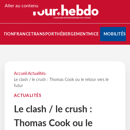
Aller au contenu
NATION
FRANCE
TRANSPORT
HÉBERGEMENT
MICE
MOBILITÉS
Accueil
›
Actualités
›
Le clash / le crush : Thomas Cook ou le retour vers le
futur
ACTUALITÉS
Le clash / le crush :
Thomas Cook ou le