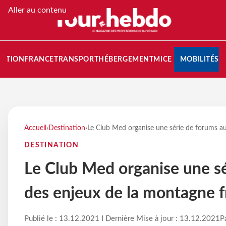
Aller au contenu
NATION
FRANCE
TRANSPORT
HÉBERGEMENT
MICE
MOBILITÉS
Accueil
›
Destination
›
Le Club Med organise une série de forums au
DESTINATION
Le Club Med organise une sé
des enjeux de la montagne f
Publié le : 13.12.2021 I Dernière Mise à jour : 13.12.2021
P