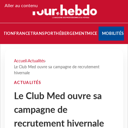
Aller au contenu
NATION
FRANCE
TRANSPORT
HÉBERGEMENT
MICE
MOBILITÉS
Accueil
›
Actualités
›
Le Club Med ouvre sa campagne de recrutement
hivernale
ACTUALITÉS
Le Club Med ouvre sa
campagne de
recrutement hivernale