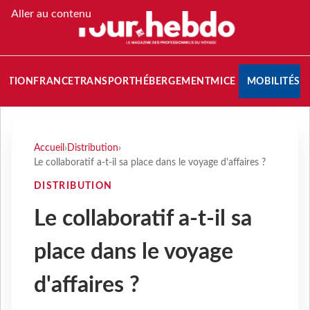
Aller au contenu
NATION
FRANCE
TRANSPORT
HÉBERGEMENT
MICE
MOBILITÉS
Accueil
›
Distribution
›
Le collaboratif a-t-il sa place dans le voyage d'affaires ?
DISTRIBUTION
Le collaboratif a-t-il sa
place dans le voyage
d'affaires ?