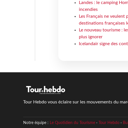
Landes : le camping Hom
incendies
Les Français ne veulent p
destinations françaises l
Le nouveau tourisme : le
plus ignorer
Icelandair signe des con
Tour Hebdo vous éclaire sur les mouvements du march
Notre équipe :
Le Quotidien du Tourisme
·
Tour Hebdo
·
Bu