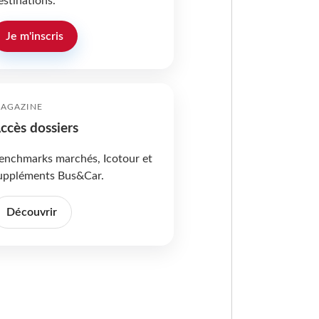
estinations.
Je m'inscris
AGAZINE
ccès dossiers
enchmarks marchés, Icotour et
uppléments Bus&Car.
Découvrir