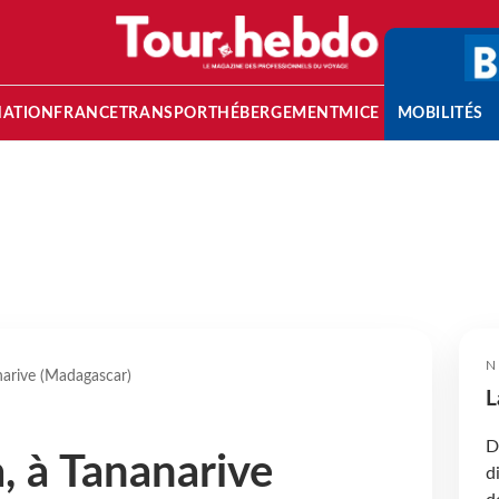
NATION
FRANCE
TRANSPORT
HÉBERGEMENT
MICE
MOBILITÉS
N
arive (Madagascar)
L
D
 à Tananarive
d