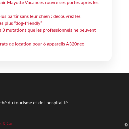
air Mayotte Vacances rouvre ses portes après les
lus partir sans leur chien : découvrez les
es plus “dog-friendly”
s 3 mutations que les professionnels ne peuvent
trats de location pour 6 appareils A320neo
é du tourisme et de l'hospitalité.
s & Car
© 