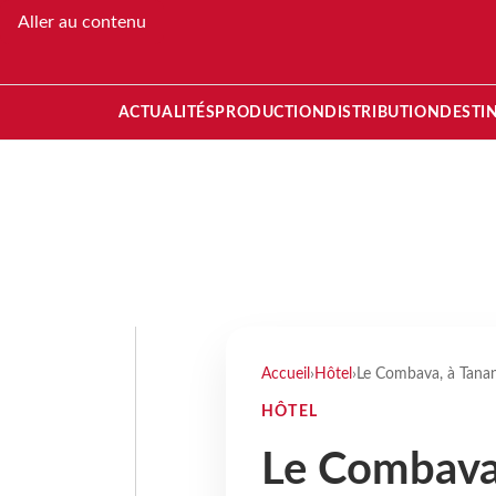
Aller au contenu
ACTUALITÉS
PRODUCTION
DISTRIBUTION
DESTI
Accueil
›
Hôtel
›
Le Combava, à Tanan
HÔTEL
Le Combava,