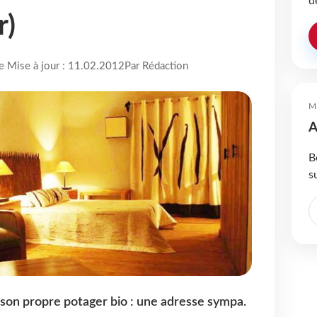
d
r)
re Mise à jour : 11.02.2012
Par Rédaction
M
A
B
s
 son propre potager bio : une adresse sympa.