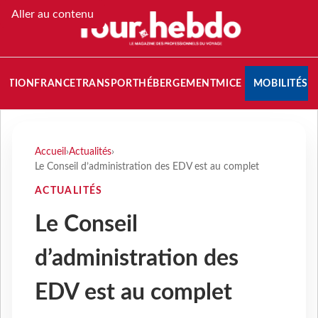
Aller au contenu
NATION
FRANCE
TRANSPORT
HÉBERGEMENT
MICE
MOBILITÉS
Accueil
›
Actualités
›
Le Conseil d’administration des EDV est au complet
ACTUALITÉS
Le Conseil
d’administration des
EDV est au complet