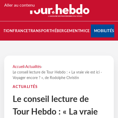
Aller au contenu
NATION
FRANCE
TRANSPORT
HÉBERGEMENT
MICE
MOBILITÉS
Accueil
›
Actualités
›
Le conseil lecture de Tour Hebdo : « La vraie vie est ici -
Voyager encore ? », de Rodolphe Christin
ACTUALITÉS
Le conseil lecture de
Tour Hebdo : « La vraie