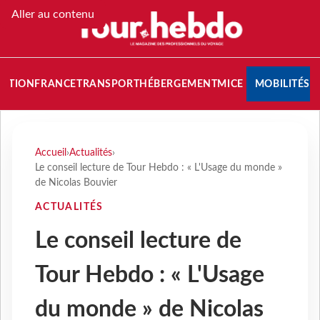
Aller au contenu
NATION
FRANCE
TRANSPORT
HÉBERGEMENT
MICE
MOBILITÉS
Accueil
›
Actualités
›
Le conseil lecture de Tour Hebdo : « L'Usage du monde »
de Nicolas Bouvier
ACTUALITÉS
Le conseil lecture de
Tour Hebdo : « L'Usage
du monde » de Nicolas