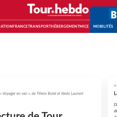
NATION
FRANCE
TRANSPORT
HÉBERGEMENT
MICE
MOBILITÉS
N
L
 « Voyager en van », de Tifenn Butel et Kevin Laurent
D
d
ecture de Tour