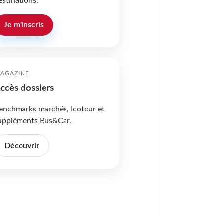
estinations.
Je m'inscris
AGAZINE
ccès dossiers
enchmarks marchés, Icotour et
uppléments Bus&Car.
Découvrir