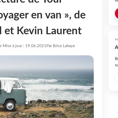
d
oyager en van », de
l et Kevin Laurent
M
re Mise à jour : 19.06.2021
Par Brice Lahaye
A
B
s