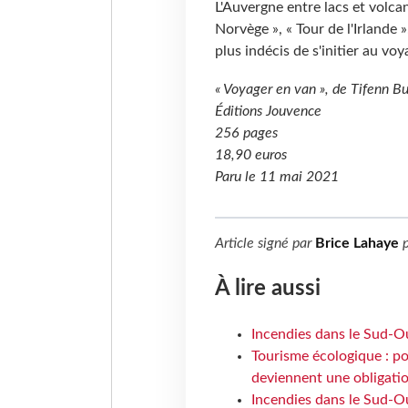
L'Auvergne entre lacs et volcan
Norvège », « Tour de l'Irlande »
plus indécis de s'initier au vo
« Voyager en van », de Tifenn B
Éditions Jouvence
256 pages
18,90 euros
Paru le 11 mai 2021
Article signé par
Brice Lahaye
p
À lire aussi
Incendies dans le Sud-Oue
Tourisme écologique : po
deviennent une obligatio
Incendies dans le Sud-Ou