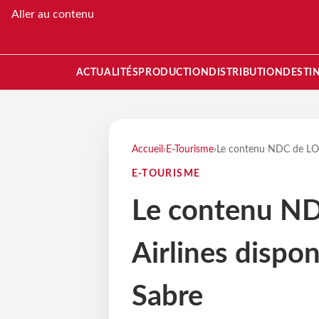
Aller au contenu
ACTUALITÉS
PRODUCTION
DISTRIBUTION
DESTI
Accueil
›
E-Tourisme
›
Le contenu NDC de LOT 
E-TOURISME
Le contenu ND
Airlines dispo
Sabre