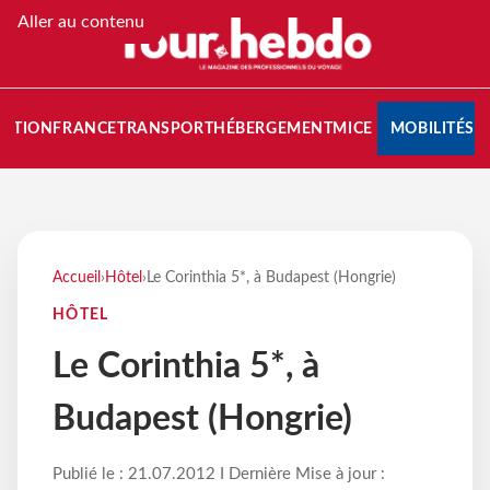
Aller au contenu
NATION
FRANCE
TRANSPORT
HÉBERGEMENT
MICE
MOBILITÉS
Accueil
›
Hôtel
›
Le Corinthia 5*, à Budapest (Hongrie)
HÔTEL
Le Corinthia 5*, à
Budapest (Hongrie)
Publié le : 21.07.2012 I Dernière Mise à jour :