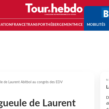
NATION
FRANCE
TRANSPORT
HÉBERGEMENT
MICE
MOBILITÉS
N
le de Laurent Abitbol au congrès des EDV
L
D
gueule de Laurent
d