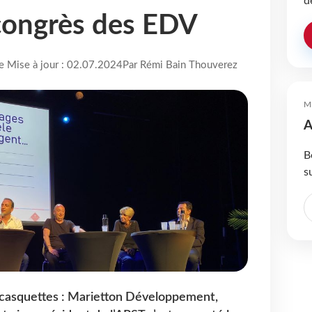
d
congrès des EDV
re Mise à jour : 02.07.2024
Par Rémi Bain Thouverez
M
A
B
s
s casquettes : Marietton Développement,