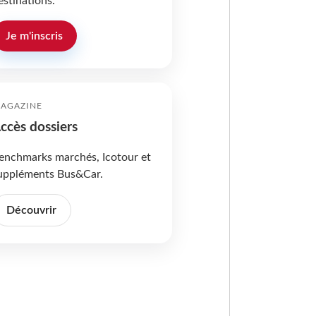
estinations.
Je m'inscris
AGAZINE
ccès dossiers
enchmarks marchés, Icotour et
uppléments Bus&Car.
Découvrir