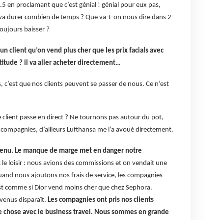
5 en proclamant que c’est génial ! génial pour eux pas,
l va durer combien de temps ? Que va-t-on nous dire dans 2
toujours baisser ?
un client qu’on vend plus cher que les prix facials avec
titude ? il va aller acheter directement…
s, c’est que nos clients peuvent se passer de nous. Ce n’est
e client passe en direct ? Ne tournons pas autour du pot,
 compagnies, d’ailleurs Lufthansa me l’a avoué directement.
evenu. Le manque de marge met en danger notre
c le loisir : nous avions des commissions et on vendait une
quand nous ajoutons nos frais de service, les compagnies
st comme si Dior vend moins cher que chez Sephora.
evenus disparaît.
Les compagnies ont pris nos clients
me chose avec le business travel. Nous sommes en grande