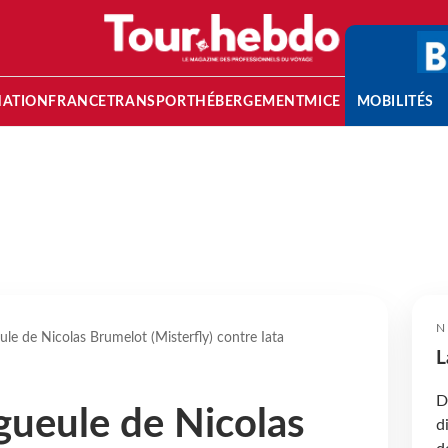
NATION
FRANCE
TRANSPORT
HÉBERGEMENT
MICE
MOBILITÉS
N
le de Nicolas Brumelot (Misterfly) contre Iata
L
D
gueule de Nicolas
d