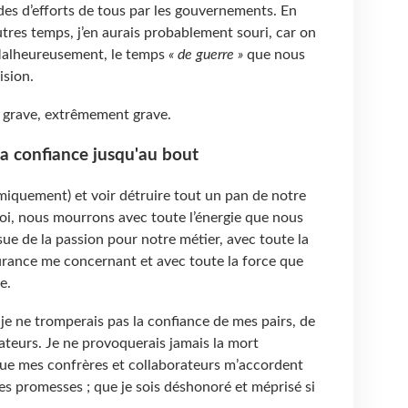
des d’efforts de tous par les gouvernements. En
utres temps, j’en aurais probablement souri, car on
 Malheureusement, le temps
« de guerre »
que nous
ision.
est grave, extrêmement grave.
 la confiance jusqu'au bout
iquement) et voir détruire tout un pan de notre
oi, nous mourrons avec toute l’énergie que nous
sue de la passion pour notre métier, avec toute la
urance me concernant et avec toute la force que
e.
 je ne tromperais pas la confiance de mes pairs, de
ateurs. Je ne provoquerais jamais la mort
ue mes confrères et collaborateurs m’accordent
 mes promesses ; que je sois déshonoré et méprisé si