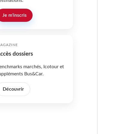
estinations.
Je m'inscris
AGAZINE
ccès dossiers
enchmarks marchés, Icotour et
uppléments Bus&Car.
Découvrir