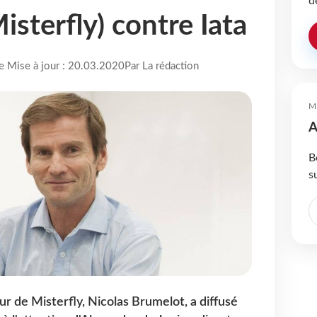
d
sterfly) contre Iata
re Mise à jour : 20.03.2020
Par La rédaction
M
A
B
s
r de Misterfly, Nicolas Brumelot, a diffusé