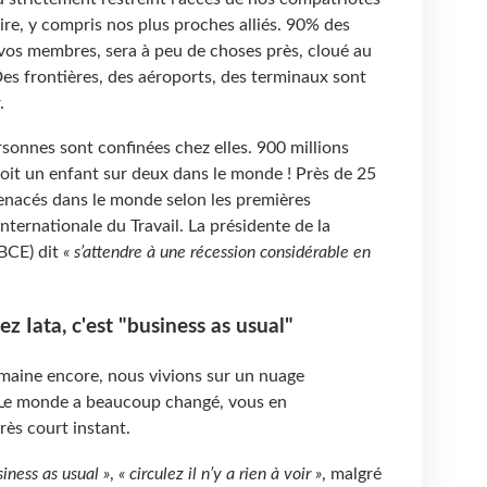
ire, y compris nos plus proches alliés. 90% des
 vos membres, sera à peu de choses près, cloué au
 Des frontières, des aéroports, des terminaux sont
.
rsonnes sont confinées chez elles. 900 millions
 soit un enfant sur deux dans le monde ! Près de 25
menacés dans le monde selon les premières
nternationale du Travail. La présidente de la
BCE) dit
« s’attendre à une récession considérable en
ez Iata, c'est "business as usual"
semaine encore, nous vivions sur un nuage
 Le monde a beaucoup changé, vous en
rès court instant.
siness as usual »
,
« circulez il n’y a rien à voir »
, malgré