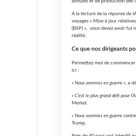
annulés et de production des i
A la lecture de la réponse de 
voyages « Mise à jour relatives
(BSP)
», vous devez avoir fui n
réalité.
Ce que nos dirigeants po
Permettez-moi de commencer p
ici :
« Nous sommes en guerre »
, a 
« C’est le plus grand défi pour 
Merkel.
« Nous sommes en guerre contre 
Trump.
Près de 40 pays ont interdit o