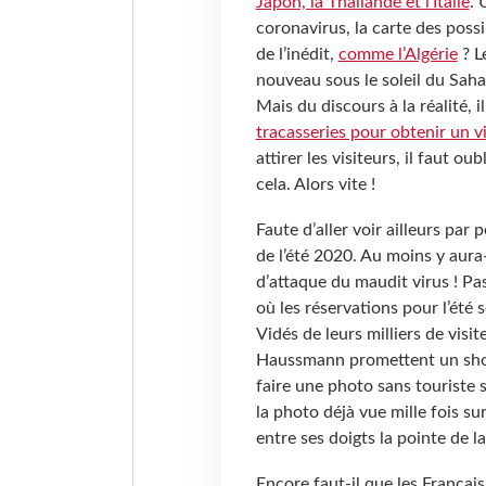
Japon, la Thaïlande et l’Italie
. 
coronavirus, la carte des possi
de l’inédit,
comme l’Algérie
? L
nouveau sous le soleil du Sahar
Mais du discours à la réalité, 
tracasseries pour obtenir un v
attirer les visiteurs, il faut o
cela. Alors vite !
Faute d’aller voir ailleurs par 
de l’été 2020. Au moins y aura-t
d’attaque du maudit virus ! Pa
où les réservations pour l’été
Vidés de leurs milliers de visi
Haussmann promettent un shopp
faire une photo sans touriste 
la photo déjà vue mille fois su
entre ses doigts la pointe de l
Encore faut-il que les Français