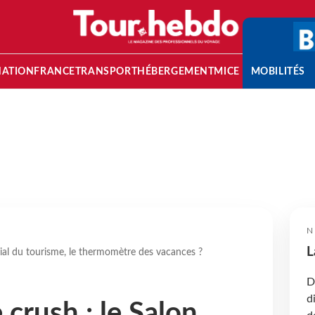
NATION
FRANCE
TRANSPORT
HÉBERGEMENT
MICE
MOBILITÉS
N
L
dial du tourisme, le thermomètre des vacances ?
D
d
e crush : le Salon