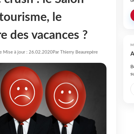
d
tourisme, le
e des vacances ?
M
re Mise à jour : 26.02.2020
Par Thierry Beaurepère
A
B
s