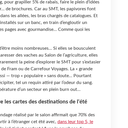
, pour grapiller 5% de rabais, faire le plein d'idées
r… de brochures. Car au SMT, les papivores font
 dans les allées, les bras chargés de catalogues. Et
nstallés sur un banc, en train d’engloutir un
 les pages avec gourmandise… Comme quoi les
 d’être moins nombreuses… Si elles se bousculent
esser des vaches au Salon de l’agriculture, elles
rement la peine d’explorer le SMT pour s’extasier
s de Fram ou de Carrefour Voyages. La « grande
aussi — trop « populaire » sans doute… Pourtant
écipiter, tel un requin attiré par l’odeur du sang.
pérature d’un secteur en plein burn out…
e les cartes des destinations de l'été
ondage réalisé par le salon affirmait que 70% des
rtir à l’étranger cet été avec,
dans leur top 5, le