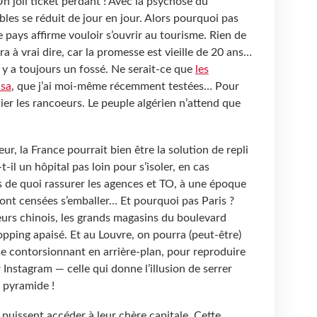
Un joli ticket perdant ! Avec la psychose du
bles se réduit de jour en jour. Alors pourquoi pas
e pays affirme vouloir s’ouvrir au tourisme. Rien de
a à vrai dire, car la promesse est vieille de 20 ans…
il y a toujours un fossé. Ne serait-ce que
les
isa
, que j’ai moi-même récemment testées… Pour
ublier les rancoeurs. Le peuple algérien n’attend que
peur, la France pourrait bien être la solution de repli
-il un hôpital pas loin pour s’isoler, en cas
s de quoi rassurer les agences et TO, à une époque
 sont censées s’emballer… Et pourquoi pas Paris ?
teurs chinois, les grands magasins du boulevard
ing apaisé. Et au Louvre, on pourra (peut-être)
se contorsionnant en arrière-plan, pour reproduire
r Instagram — celle qui donne l’illusion de serrer
a pyramide !
 puissent accéder à leur chère capitale. Cette