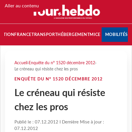
Aller au contenu
NATION
FRANCE
TRANSPORT
HÉBERGEMENT
MICE
MOBILITÉS
Accueil
›
Enquête du n° 1520 décembre 2012
›
Le créneau qui résiste chez les pros
ENQUÊTE DU N° 1520 DÉCEMBRE 2012
Le créneau qui résiste
chez les pros
Publié le : 07.12.2012 I Dernière Mise à jour :
07.12.2012