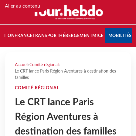
Aller au contenu
NATION
FRANCE
TRANSPORT
HÉBERGEMENT
MICE
MOBILITÉS
Accueil
›
Comité régional
›
Le CRT lance Paris Région Aventures à destination des
familles
COMITÉ RÉGIONAL
Le CRT lance Paris
Région Aventures à
destination des familles