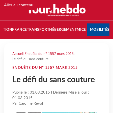
Aller au contenu
NATION
FRANCE
TRANSPORT
HÉBERGEMENT
MICE
MOBILITÉS
Accueil
›
Enquête du n° 1557 mars 2015
›
Le défi du sans couture
ENQUÊTE DU N° 1557 MARS 2015
Le défi du sans couture
Publié le : 01.03.2015 I Dernière Mise à jour :
01.03.2015
Par Caroline Revol