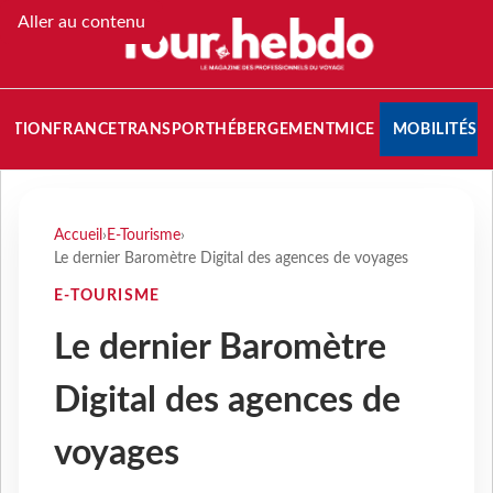
Aller au contenu
NATION
FRANCE
TRANSPORT
HÉBERGEMENT
MICE
MOBILITÉS
Accueil
›
E-Tourisme
›
Le dernier Baromètre Digital des agences de voyages
E-TOURISME
Le dernier Baromètre
Digital des agences de
voyages