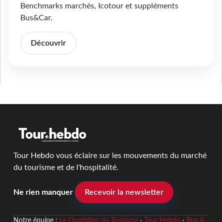
Benchmarks marchés, Icotour et suppléments
Bus&Car.
Découvrir
Tour Hebdo vous éclaire sur les mouvements du marché
du tourisme et de l'hospitalité.
Ne rien manquer
Recevoir la newsletter
Notre équipe :
Le Quotidien du Tourisme
·
Tour Hebdo
·
Bus &