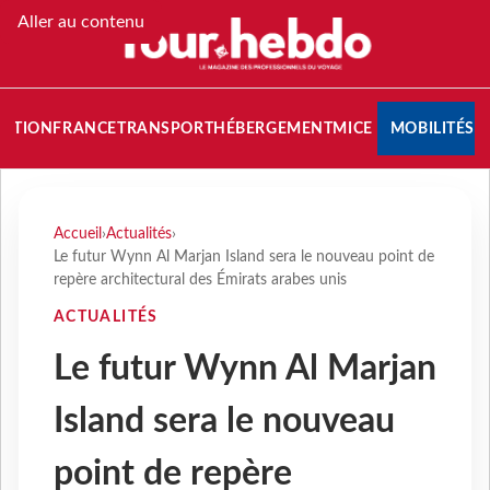
Aller au contenu
NATION
FRANCE
TRANSPORT
HÉBERGEMENT
MICE
MOBILITÉS
Accueil
›
Actualités
›
Le futur Wynn Al Marjan Island sera le nouveau point de
repère architectural des Émirats arabes unis
ACTUALITÉS
Le futur Wynn Al Marjan
Island sera le nouveau
point de repère