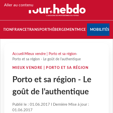
Aller au contenu
NATION
FRANCE
TRANSPORT
HÉBERGEMENT
MICE
MOBILITÉS
Accueil
›
Mieux vendre | Porto et sa région
›
Porto et sa région - Le goût de l’authentique
MIEUX VENDRE | PORTO ET SA RÉGION
Porto et sa région - Le
goût de l’authentique
Publié le : 01.06.2017 I Dernière Mise à jour :
01.06.2017