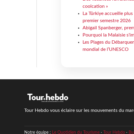
coolcation »
La Türkiye accueille plus
premier semestre 2026
Abigail Spanberger, prem
Pourquoi la Malaisie s'i
Les Plages du Débarquem
mondial de l’UNESCO
Tour Hebdo vous éclaire sur les mouvements du march
Notre équipe :
Le Quotidien du Tourisme
·
Tour Hebdo
·
Bu