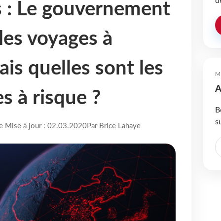
d
 : Le gouvernement
les voyages à
ais quelles sont les
M
A
es à risque ?
B
s
re Mise à jour : 02.03.2020
Par Brice Lahaye