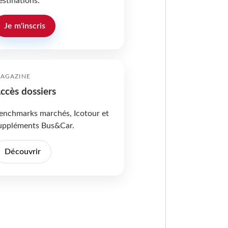
estinations.
Je m'inscris
AGAZINE
ccès dossiers
enchmarks marchés, Icotour et
uppléments Bus&Car.
Découvrir