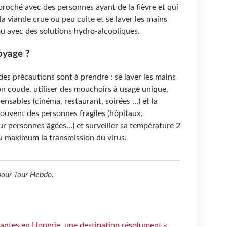
proché avec des personnes ayant de la fièvre et qui
la viande crue ou peu cuite et se laver les mains
u avec des solutions hydro-alcooliques.
oyage ?
des précautions sont à prendre : se laver les mains
n coude, utiliser des mouchoirs à usage unique,
pensables (cinéma, restaurant, soirées …) et la
rouvent des personnes fragiles (hôpitaux,
ur personnes âgées…) et surveiller sa température 2
 au maximum la transmission du virus.
our
Tour Hebdo
.
antes en Hongrie, une destination résolument «