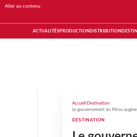
Aller au contenu
ACTUALITÉS
PRODUCTION
DISTRIBUTION
DESTI
Accueil
›
Destination
›
Le gouvernement du Pérou augment
DESTINATION
Le gouvern