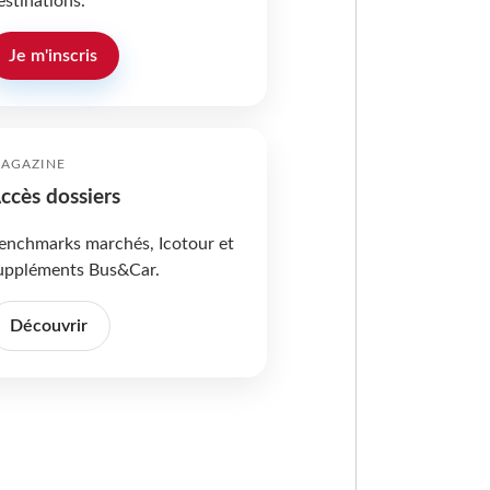
estinations.
Je m'inscris
AGAZINE
ccès dossiers
enchmarks marchés, Icotour et
uppléments Bus&Car.
Découvrir