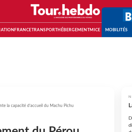
NATION
FRANCE
TRANSPORT
HÉBERGEMENT
MICE
MOBILITÉS
N
L
e la capacité d’accueil du Machu Pichu
D
d
ement du Pérou