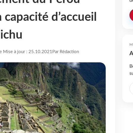
d
 capacité d’accueil
ichu
M
re Mise à jour : 25.10.2021
Par Rédaction
A
B
s