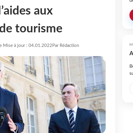
d
d’aides aux
 de tourisme
M
re Mise à jour : 04.01.2022
Par Rédaction
A
B
s