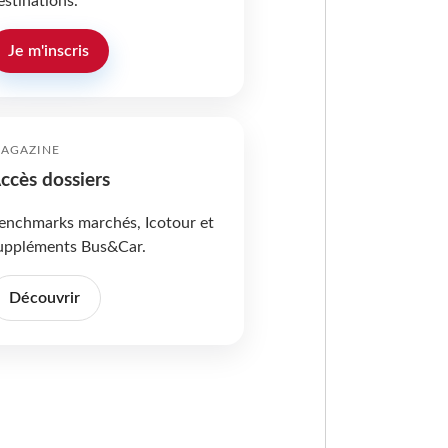
estinations.
Je m'inscris
AGAZINE
ccès dossiers
enchmarks marchés, Icotour et
uppléments Bus&Car.
Découvrir