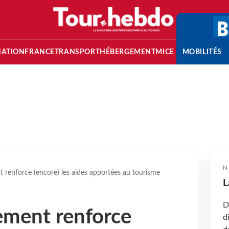
NATION
FRANCE
TRANSPORT
HÉBERGEMENT
MICE
MOBILITÉS
N
 renforce (encore) les aides apportées au tourisme
L
D
ement renforce
d