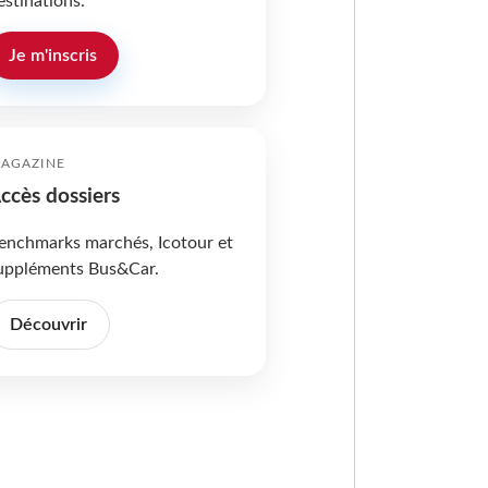
estinations.
Je m'inscris
AGAZINE
ccès dossiers
enchmarks marchés, Icotour et
uppléments Bus&Car.
Découvrir