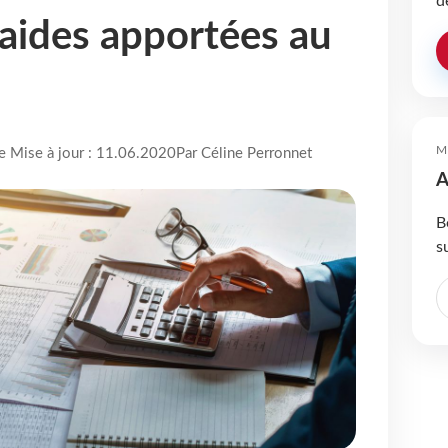
d
 aides apportées au
M
re Mise à jour : 11.06.2020
Par Céline Perronnet
A
B
s