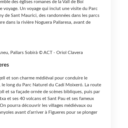
emble des églises romanes de la Vall de Boí
voyage. Un voyage qui inclut une visite du Parc
any de Sant Maurici, des randonnées dans les parcs
ure dans la rivière Noguera Pallaresa, avant de
'Aneu, Pallars Sobirà © ACT - Oriol Clavera
eres
rgell et son charme médiéval pour conduire le
e, le long du Parc Naturel du Cadí Moixeró. La route
ll et sa façade ornée de scènes bibliques, puis par
txa et ses 40 volcans et Sant Pau et ses fameux
. On pourra découvrir les villages médiévaux ou
anyoles avant d’arriver à Figueres pour se plonger