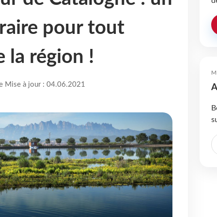
d
raire pour tout
 la région !
M
re Mise à jour : 04.06.2021
A
B
s