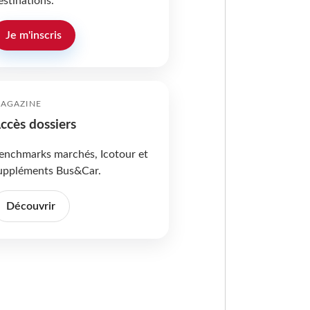
estinations.
Je m'inscris
AGAZINE
ccès dossiers
enchmarks marchés, Icotour et
uppléments Bus&Car.
Découvrir