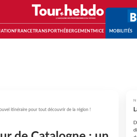
NATION
FRANCE
TRANSPORT
HÉBERGEMENT
MICE
MOBILITÉS
N
L
vel itinéraire pour tout découvrir de la région !
D
d
ur de Catalogne : un