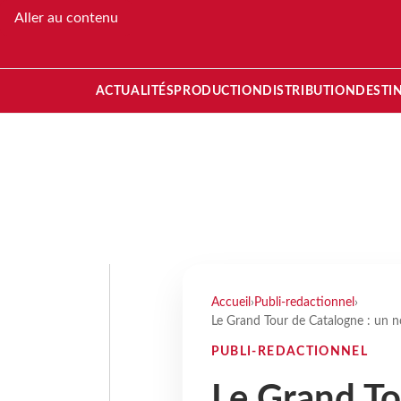
Aller au contenu
ACTUALITÉS
PRODUCTION
DISTRIBUTION
DESTI
Accueil
›
Publi-redactionnel
›
Le Grand Tour de Catalogne : un nou
PUBLI-REDACTIONNEL
Le Grand To