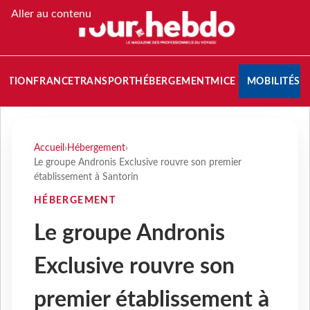
Aller au contenu
NATION
FRANCE
TRANSPORT
HÉBERGEMENT
MICE
MOBILITÉS
Accueil
›
Hébergement
›
Le groupe Andronis Exclusive rouvre son premier
établissement à Santorin
HÉBERGEMENT
Le groupe Andronis
Exclusive rouvre son
premier établissement à