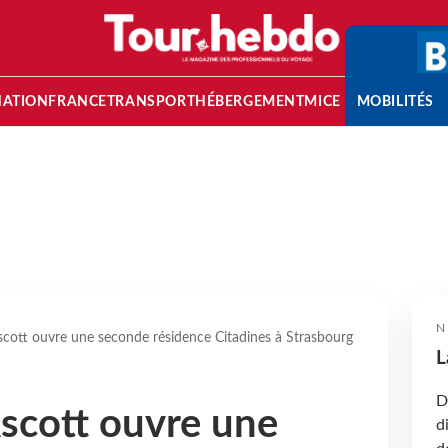
NATION
FRANCE
TRANSPORT
HÉBERGEMENT
MICE
MOBILITÉS
N
scott ouvre une seconde résidence Citadines à Strasbourg
L
D
scott ouvre une
d