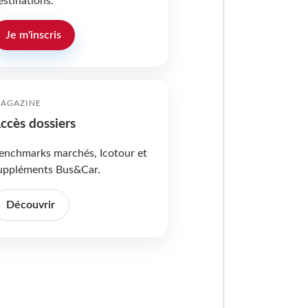
estinations.
Je m'inscris
AGAZINE
ccès dossiers
enchmarks marchés, Icotour et
uppléments Bus&Car.
Découvrir