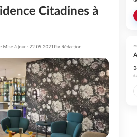
d
idence Citadines à
M
re Mise à jour : 22.09.2021
Par Rédaction
A
B
s