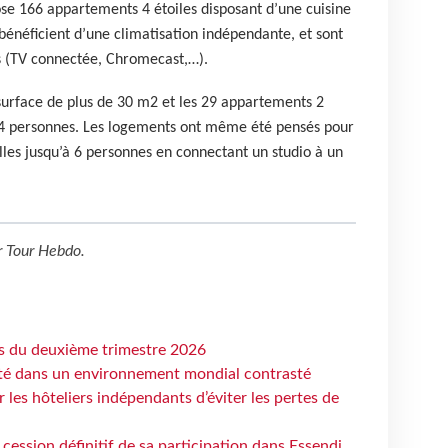
se 166 appartements 4 étoiles disposant d’une cuisine
énéficient d’une climatisation indépendante, et sont
s (TV connectée, Chromecast,…).
surface de plus de 30 m2 et les 29 appartements 2
à 4 personnes. Les logements ont même été pensés pour
illes jusqu’à 6 personnes en connectant un studio à un
r
Tour Hebdo
.
ts du deuxième trimestre 2026
ité dans un environnement mondial contrasté
les hôteliers indépendants d’éviter les pertes de
cession définitif de sa participation dans Essendi