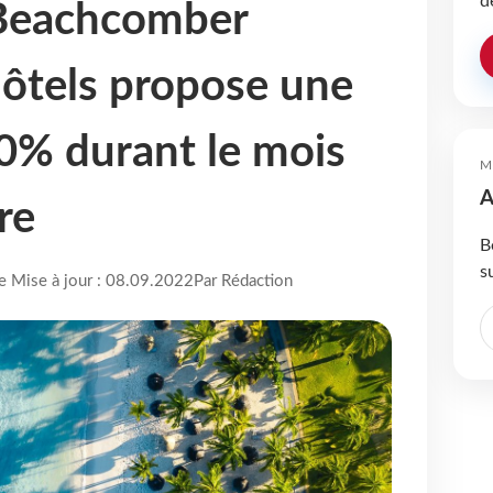
d
Beachcomber
ôtels propose une
0% durant le mois
M
A
re
B
s
re Mise à jour : 08.09.2022
Par Rédaction