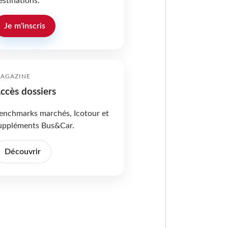
estinations.
Je m'inscris
AGAZINE
ccès dossiers
enchmarks marchés, Icotour et
uppléments Bus&Car.
Découvrir