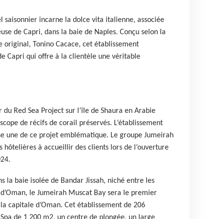
el saisonnier incarne la dolce vita italienne, associée
euse de Capri, dans la baie de Naples. Conçu selon la
re original, Tonino Cacace, cet établissement
 Capri qui offre à la clientèle une véritable
 du Red Sea Project sur l’île de Shaura en Arabie
cope de récifs de corail préservés. L’établissement
ase une de ce projet emblématique. Le groupe Jumeirah
hôtelières à accueillir des clients lors de l’ouverture
024.
ns la baie isolée de Bandar Jissah, niché entre les
e d’Oman, le Jumeirah Muscat Bay sera le premier
 la capitale d’Oman. Cet établissement de 206
pa de 1 200 m2, un centre de plongée, un large