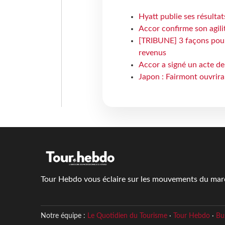
Hyatt publie ses résulta
Accor confirme son agil
[TRIBUNE] 3 façons pour 
revenus
Accor a signé un acte de 
Japon : Fairmont ouvrira
Tour Hebdo vous éclaire sur les mouvements du march
Notre équipe :
Le Quotidien du Tourisme
·
Tour Hebdo
·
Bu