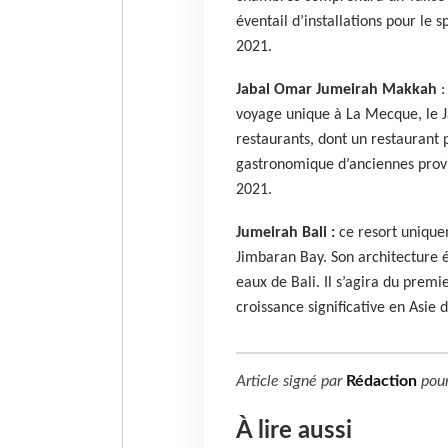
éventail d’installations pour le 
2021.
Jabal Omar Jumeirah Makkah
:
voyage unique à La Mecque, le
restaurants, dont un restaurant p
gastronomique d’anciennes provi
2021.
Jumeirah Bali :
ce resort uniqueme
Jimbaran Bay. Son architecture é
eaux de Bali. Il s’agira du premi
croissance significative en Asie 
Article signé par
Rédaction
pou
À lire aussi