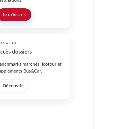
estinations.
Je m'inscris
AGAZINE
ccès dossiers
enchmarks marchés, Icotour et
uppléments Bus&Car.
Découvrir