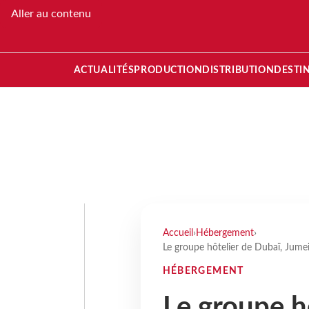
Aller au contenu
ACTUALITÉS
PRODUCTION
DISTRIBUTION
DESTI
Accueil
›
Hébergement
›
Le groupe hôtelier de Dubaï, Jume
HÉBERGEMENT
Le groupe h