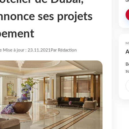
d
nnonce ses projets
pement
M
re Mise à jour : 23.11.2021
Par Rédaction
A
B
s