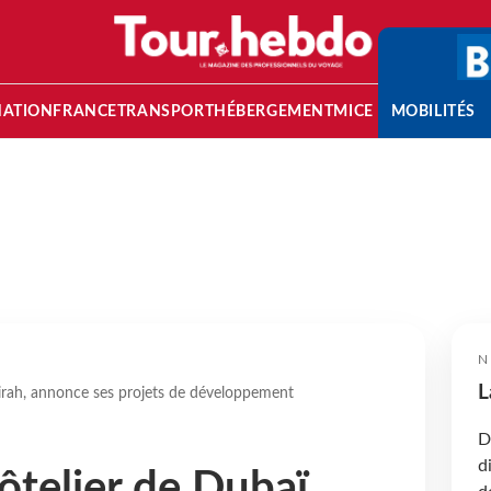
NATION
FRANCE
TRANSPORT
HÉBERGEMENT
MICE
MOBILITÉS
N
L
irah, annonce ses projets de développement
D
d
ôtelier de Dubaï,