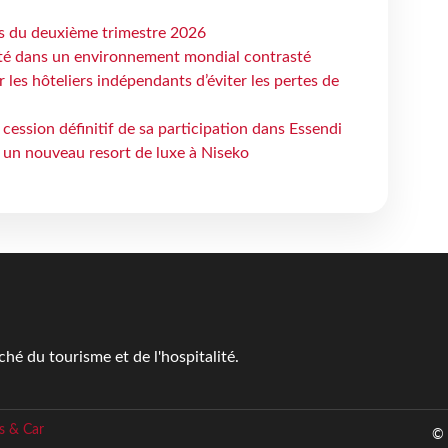
ts du deuxième trimestre 2026
ité dans un environnement mondial contrasté
les hôteliers indépendants d’éviter les pertes de
cession définitif de sa participation dans Essendi
 un nouveau resort de luxe à Niseko
é du tourisme et de l'hospitalité.
s & Car
© 