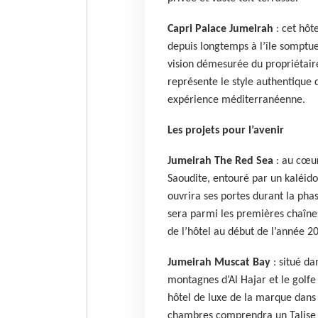
Capri Palace Jumeirah
: cet hôt
depuis longtemps à l’île somptu
vision démesurée du propriétai
représente le style authentique de
expérience méditerranéenne.
Les projets pour l’avenir
Jumeirah The Red Sea
: au cœur
Saoudite, entouré par un kaléidos
ouvrira ses portes durant la ph
sera parmi les premières chaînes 
de l’hôtel au début de l’année 2
Jumeirah Muscat Bay
: situé da
montagnes d’Al Hajar et le golf
hôtel de luxe de la marque dans
chambres comprendra un Talise S