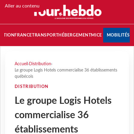
Aller au contenu
NATION
FRANCE
TRANSPORT
HÉBERGEMENT
MICE
MOBILITÉS
Accueil
›
Distribution
›
Le groupe Logis Hotels commercialise 36 établissements
québécois
DISTRIBUTION
Le groupe Logis Hotels
commercialise 36
établissements