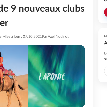
d
 de 9 nouveaux clubs
er
M
re Mise à jour : 07.10.2021
Par Axel Nodinot
A
B
s