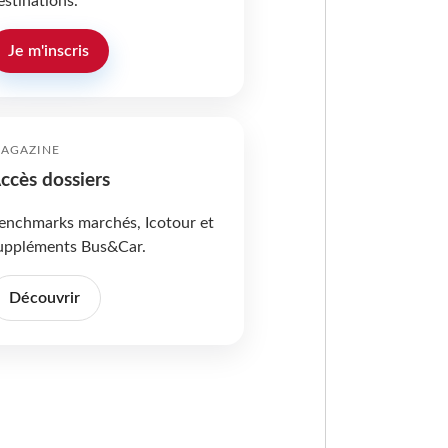
estinations.
Je m'inscris
AGAZINE
ccès dossiers
enchmarks marchés, Icotour et
uppléments Bus&Car.
Découvrir