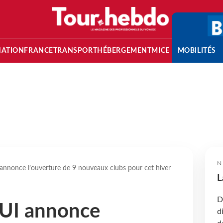
NATION
FRANCE
TRANSPORT
HÉBERGEMENT
MICE
MOBILITÉS
N
annonce l’ouverture de 9 nouveaux clubs pour cet hiver
L
D
TUI annonce
d