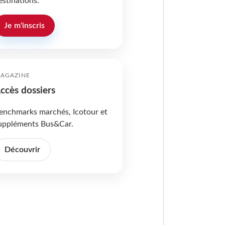
estinations.
Je m'inscris
AGAZINE
ccès dossiers
enchmarks marchés, Icotour et
uppléments Bus&Car.
Découvrir