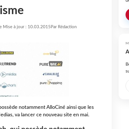
d
risme
re Mise à jour : 10.03.2015
Par Rédaction
M
A
B
s
 possède notamment AlloCiné ainsi que les
dias, va lancer ce nouveau site en mai.