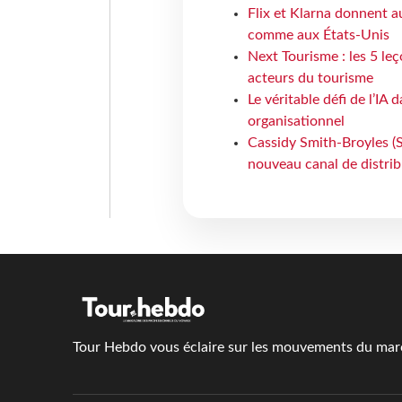
Flix et Klarna donnent a
comme aux États-Unis
Next Tourisme : les 5 le
acteurs du tourisme
Le véritable défi de l’IA
organisationnel
Cassidy Smith-Broyles (Sa
nouveau canal de distri
Tour Hebdo vous éclaire sur les mouvements du march