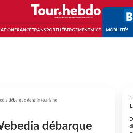
NATION
FRANCE
TRANSPORT
HÉBERGEMENT
MICE
MOBILITÉS
N
dia débarque dans le tourisme
L
D
Webedia débarque
d