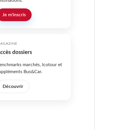
estinations.
Je m'inscris
AGAZINE
ccès dossiers
enchmarks marchés, Icotour et
uppléments Bus&Car.
Découvrir