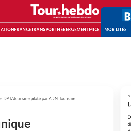
NATION
FRANCE
TRANSPORT
HÉBERGEMENT
MICE
MOBILITÉS
N
ue DATAtourisme piloté par ADN Tourisme
L
D
unique
d