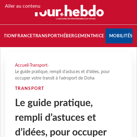
Aller au contenu
NATION
FRANCE
TRANSPORT
HÉBERGEMENT
MICE
MOBILITÉS
Accueil
›
Transport
›
Le guide pratique, rempli d’astuces et d’idées, pour
occuper votre transit à l’aéroport de Doha
TRANSPORT
Le guide pratique,
rempli d’astuces et
d’idées, pour occuper