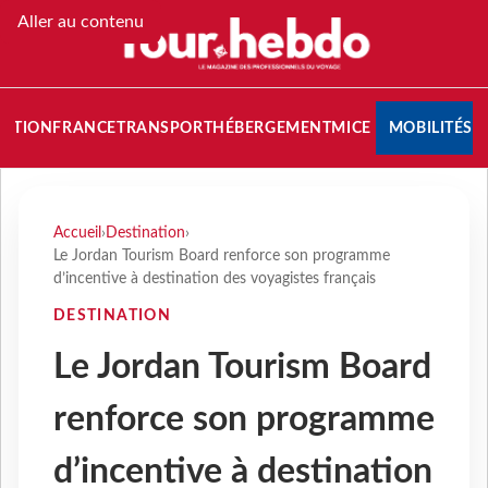
Aller au contenu
NATION
FRANCE
TRANSPORT
HÉBERGEMENT
MICE
MOBILITÉS
Accueil
›
Destination
›
Le Jordan Tourism Board renforce son programme
d’incentive à destination des voyagistes français
DESTINATION
Le Jordan Tourism Board
renforce son programme
d’incentive à destination