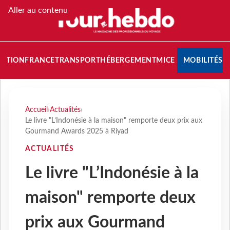
Aller au contenu
NATION
FRANCE
TRANSPORT
HÉBERGEMENT
MICE
MOBILITÉS
Accueil
›
Actualités
›
Le livre "L’Indonésie à la maison" remporte deux prix aux
Gourmand Awards 2025 à Riyad
ACTUALITÉS
Le livre "L’Indonésie à la
maison" remporte deux
prix aux Gourmand