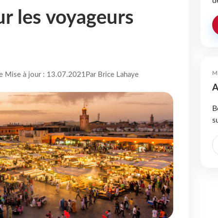
d
ur les voyageurs
M
re Mise à jour : 13.07.2021
Par Brice Lahaye
A
B
s