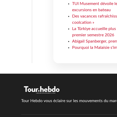
TUI Musement dévoile les
excursions en bateau
Des vacances rafraîchiss
coolcation »
La Türkiye accueille plus
premier semestre 2026
Abigail Spanberger, prem
Pourquoi la Malaisie s'i
Tour Hebdo vous éclaire sur les mouvements du march