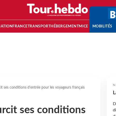
NATION
FRANCE
TRANSPORT
HÉBERGEMENT
MICE
MOBILITÉS
N
t ses conditions d'entrée pour les voyageurs français
L
D
rcit ses conditions
d