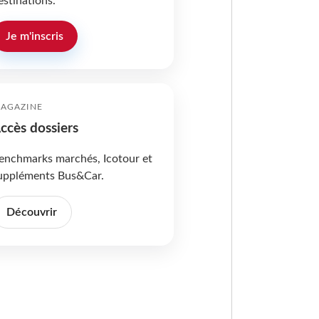
estinations.
Je m'inscris
AGAZINE
ccès dossiers
enchmarks marchés, Icotour et
uppléments Bus&Car.
Découvrir