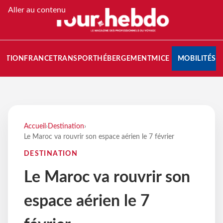
Aller au contenu
NATION
FRANCE
TRANSPORT
HÉBERGEMENT
MICE
MOBILITÉS
Accueil
›
Destination
›
Le Maroc va rouvrir son espace aérien le 7 février
DESTINATION
Le Maroc va rouvrir son
espace aérien le 7