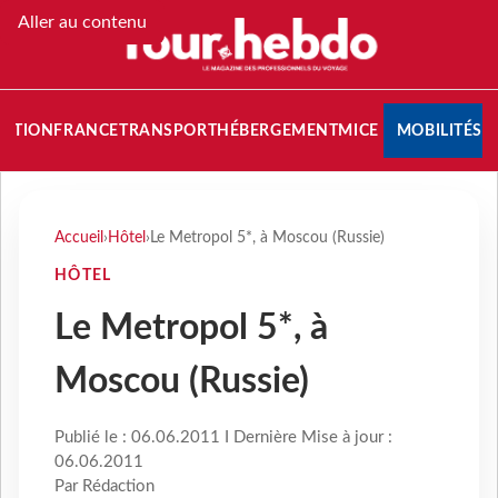
Aller au contenu
NATION
FRANCE
TRANSPORT
HÉBERGEMENT
MICE
MOBILITÉS
Accueil
›
Hôtel
›
Le Metropol 5*, à Moscou (Russie)
HÔTEL
Le Metropol 5*, à
Moscou (Russie)
Publié le : 06.06.2011 I Dernière Mise à jour :
06.06.2011
Par Rédaction