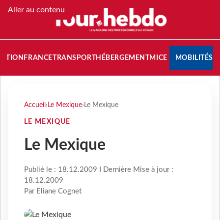
Aller au contenu
NATION
FRANCE
TRANSPORT
HÉBERGEMENT
MICE
MOBILITÉS
Accueil
›
Le Mexique
›
Le Mexique
LE MEXIQUE
Le Mexique
Publié le : 18.12.2009 I Dernière Mise à jour :
18.12.2009
Par Eliane Cognet