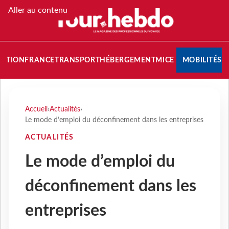
Aller au contenu
NATION
FRANCE
TRANSPORT
HÉBERGEMENT
MICE
MOBILITÉS
Accueil
›
Actualités
›
Le mode d’emploi du déconfinement dans les entreprises
ACTUALITÉS
Le mode d’emploi du
déconfinement dans les
entreprises